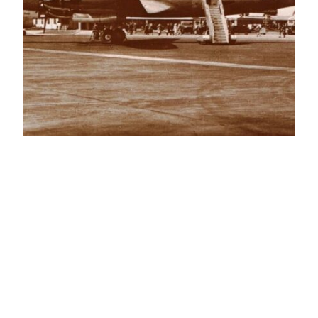
Bermuda
Anlaşması
11 Şubat 1946 tarihinde Bermuda’da bir araya
gelen ABD ve İngiltere temsilcileri, hava
taşımacılığını düzenleyen ilk ikili anlaşmaya imza