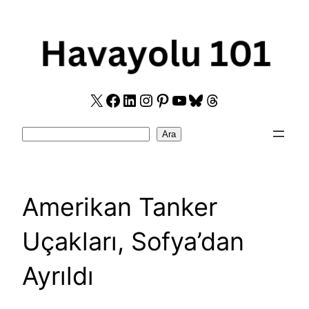
Skip
to
content
X
Facebook
LinkedIn
Instagram
Pinterest
YouTube
Bluesky
Threads
Search
Ara
Amerikan Tanker
Uçakları, Sofya’dan
Ayrıldı