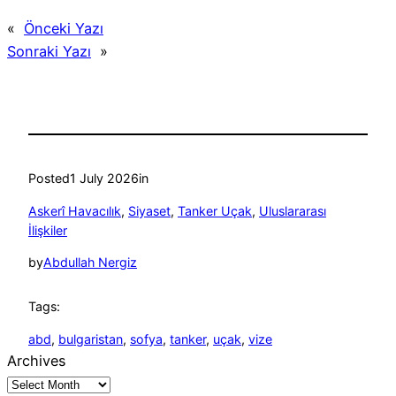
«
Önceki Yazı
Sonraki Yazı
»
Posted
1 July 2026
in
Askerî Havacılık
, 
Siyaset
, 
Tanker Uçak
, 
Uluslararası
İlişkiler
by
Abdullah Nergiz
Tags:
abd
, 
bulgaristan
, 
sofya
, 
tanker
, 
uçak
, 
vize
Archives