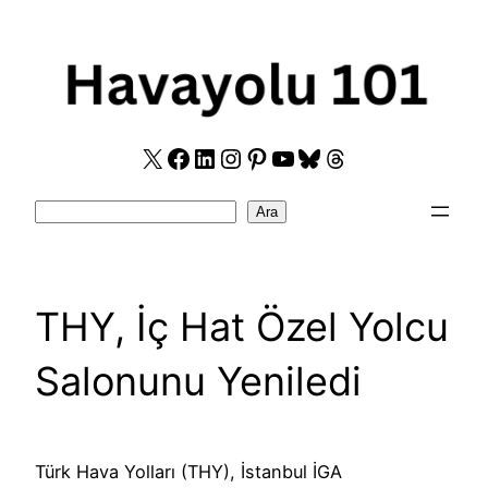
Skip
to
content
X
Facebook
LinkedIn
Instagram
Pinterest
YouTube
Bluesky
Threads
Search
Ara
THY, İç Hat Özel Yolcu
Salonunu Yeniledi
Türk Hava Yolları (THY), İstanbul İGA