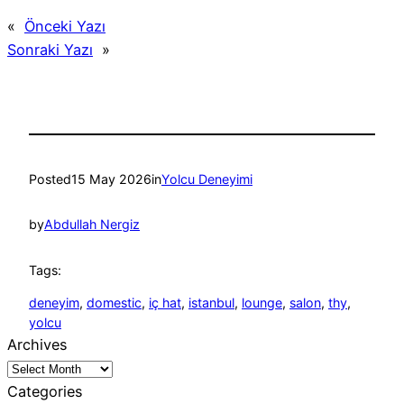
«
Önceki Yazı
Sonraki Yazı
»
Posted
15 May 2026
in
Yolcu Deneyimi
by
Abdullah Nergiz
Tags:
deneyim
, 
domestic
, 
iç hat
, 
istanbul
, 
lounge
, 
salon
, 
thy
, 
yolcu
Archives
Categories