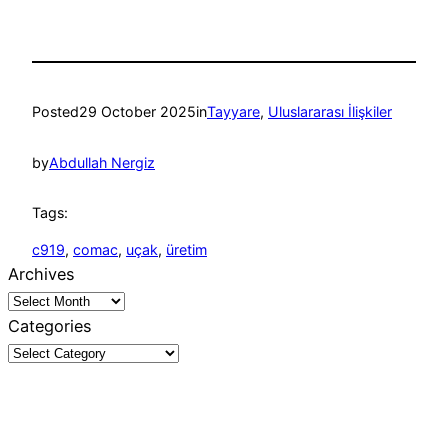
Posted
29 October 2025
in
Tayyare
, 
Uluslararası İlişkiler
by
Abdullah Nergiz
Tags:
c919
, 
comac
, 
uçak
, 
üretim
Archives
Categories