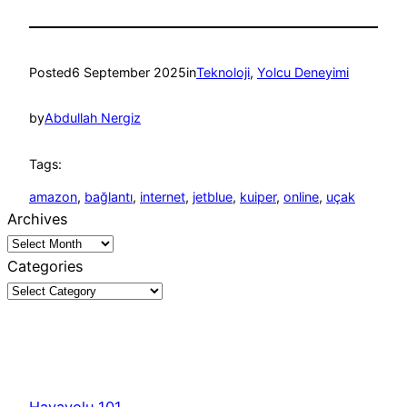
Posted
6 September 2025
in
Teknoloji
, 
Yolcu Deneyimi
by
Abdullah Nergiz
Tags:
amazon
, 
bağlantı
, 
internet
, 
jetblue
, 
kuiper
, 
online
, 
uçak
Archives
Categories
Havayolu 101