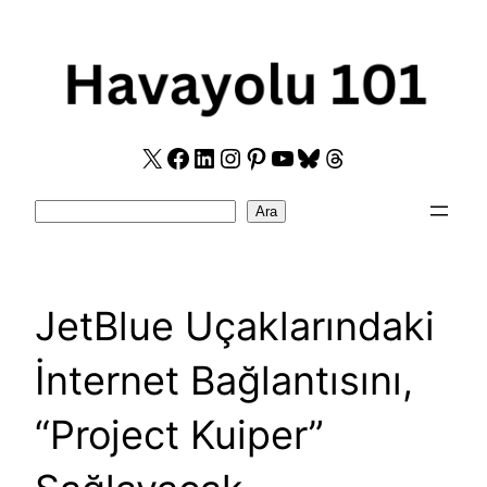
Skip
to
content
X
Facebook
LinkedIn
Instagram
Pinterest
YouTube
Bluesky
Threads
Search
Ara
JetBlue Uçaklarındaki
İnternet Bağlantısını,
“Project Kuiper”