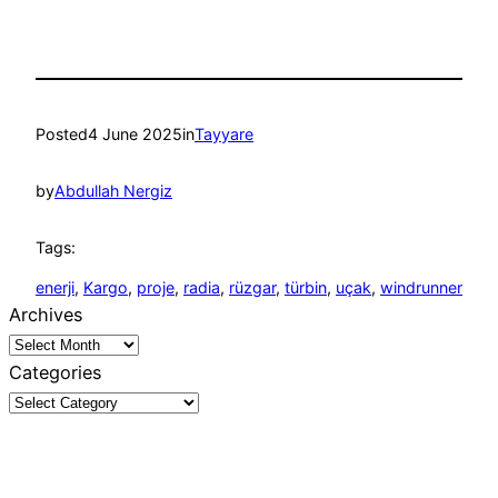
Posted
4 June 2025
in
Tayyare
by
Abdullah Nergiz
Tags:
enerji
, 
Kargo
, 
proje
, 
radia
, 
rüzgar
, 
türbin
, 
uçak
, 
windrunner
Archives
Categories