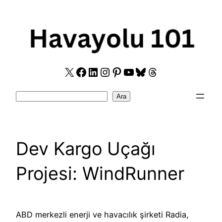
Skip
to
content
X
Facebook
LinkedIn
Instagram
Pinterest
YouTube
Bluesky
Threads
Search
Ara
Dev Kargo Uçağı
Projesi: WindRunner
ABD merkezli enerji ve havacılık şirketi Radia,