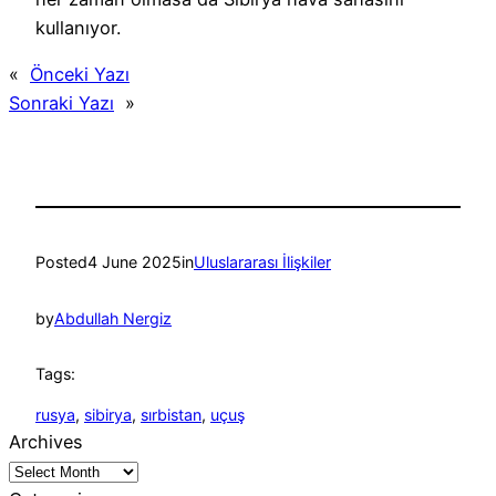
kullanıyor.
«
Önceki Yazı
Sonraki Yazı
»
Posted
4 June 2025
in
Uluslararası İlişkiler
by
Abdullah Nergiz
Tags:
rusya
, 
sibirya
, 
sırbistan
, 
uçuş
Archives