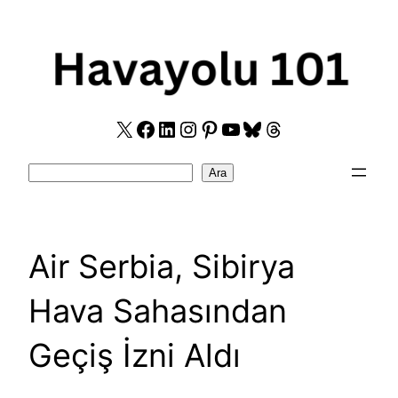
Skip
to
content
X
Facebook
LinkedIn
Instagram
Pinterest
YouTube
Bluesky
Threads
Search
Ara
Air Serbia, Sibirya
Hava Sahasından
Geçiş İzni Aldı