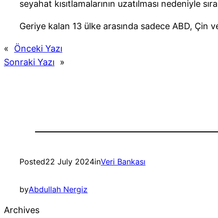
seyahat kısıtlamalarının uzatılması nedeniyle sır
Geriye kalan 13 ülke arasında sadece ABD, Çin ve
«
Önceki Yazı
Sonraki Yazı
»
Posted
22 July 2024
in
Veri Bankası
by
Abdullah Nergiz
Archives