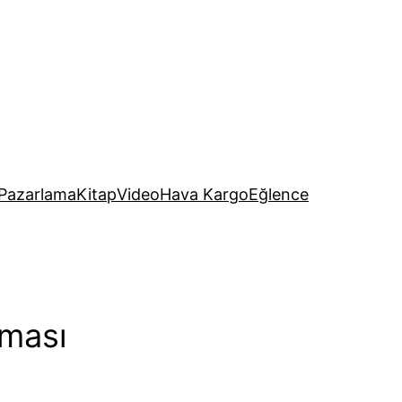
Pazarlama
Kitap
Video
Hava Kargo
Eğlence
aması