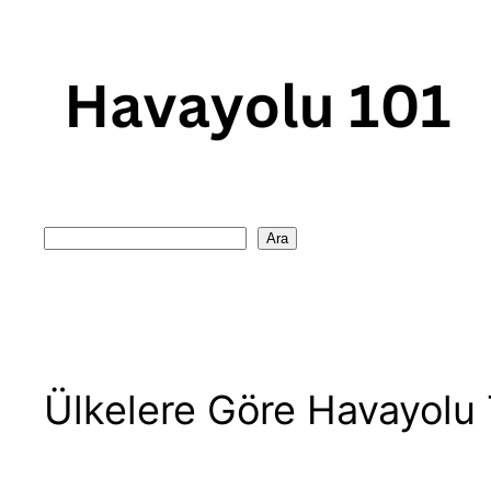
Skip
to
content
Search
Ara
Ülkelere Göre Havayolu T