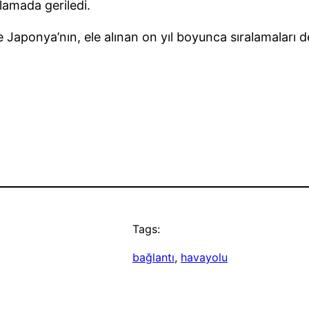
alamada geriledi.
 Japonya’nın, ele alınan on yıl boyunca sıralamaları 
Tags:
bağlantı
, 
havayolu