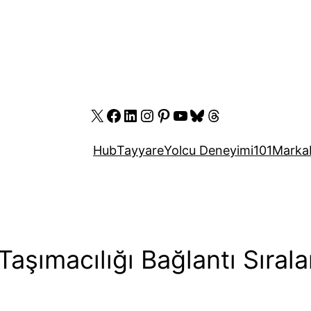
X
Facebook
LinkedIn
Instagram
Pinterest
YouTube
Bluesky
Threads
Hub
Tayyare
Yolcu Deneyimi
101
Marka
aşımacılığı Bağlantı Sıral