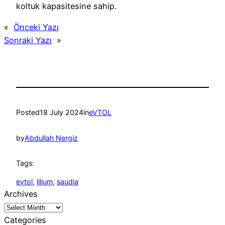
koltuk kapasitesine sahip.
«
Önceki Yazı
Sonraki Yazı
»
Posted
18 July 2024
in
eVTOL
by
Abdullah Nergiz
Tags:
evtol
, 
lilium
, 
saudia
Archives
Categories