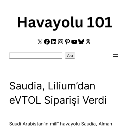
Skip
to
content
X
Facebook
LinkedIn
Instagram
Pinterest
YouTube
Bluesky
Threads
Search
Ara
Saudia, Lilium’dan
eVTOL Siparişi Verdi
Suudi Arabistan’ın millî havayolu Saudia, Alman