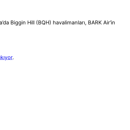
a Biggin Hill (BQH) havalimanları, BARK Air’in
ıkıyor
.