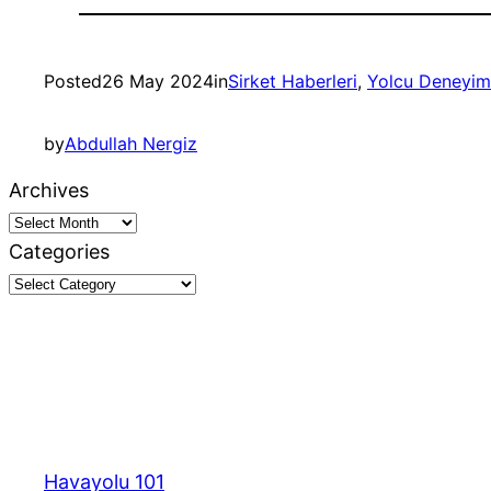
Posted
26 May 2024
in
Sirket Haberleri
, 
Yolcu Deneyim
by
Abdullah Nergiz
Archives
Categories
Havayolu 101