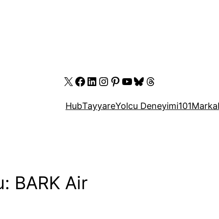
X
Facebook
LinkedIn
Instagram
Pinterest
YouTube
Bluesky
Threads
Hub
Tayyare
Yolcu Deneyimi
101
Marka
u: BARK Air