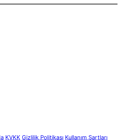
da
KVKK
Gizlilik Politikası
Kullanım Şartları