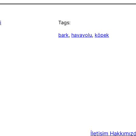
i
Tags:
bark
, 
havayolu
, 
köpek
İletişim
Hakkımız