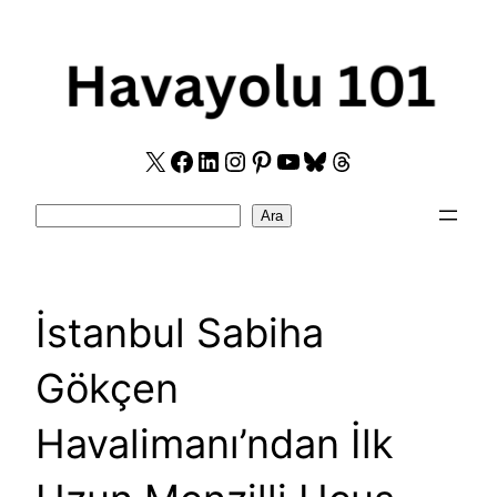
Skip
to
content
X
Facebook
LinkedIn
Instagram
Pinterest
YouTube
Bluesky
Threads
Search
Ara
İstanbul Sabiha
Gökçen
Havalimanı’ndan İlk