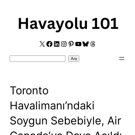
Skip
to
content
X
Facebook
LinkedIn
Instagram
Pinterest
YouTube
Bluesky
Threads
Search
Ara
Toronto
Havalimanı’ndaki
Soygun Sebebiyle, Air