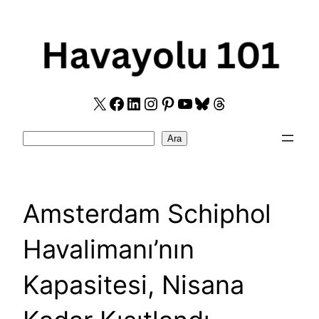
Skip
to
content
X
Facebook
LinkedIn
Instagram
Pinterest
YouTube
Bluesky
Threads
Search
Ara
Amsterdam Schiphol
Havalimanı’nın
Kapasitesi, Nisana