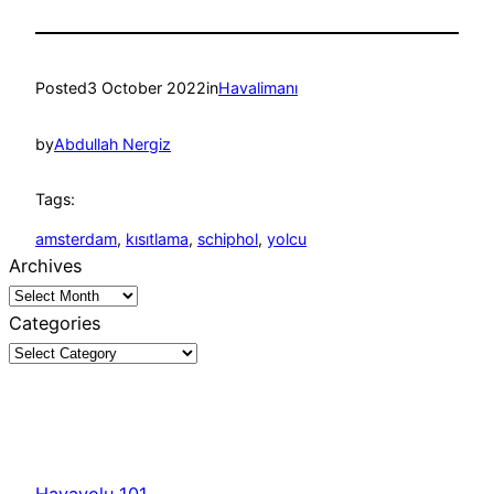
Posted
3 October 2022
in
Havalimanı
by
Abdullah Nergiz
Tags:
amsterdam
, 
kısıtlama
, 
schiphol
, 
yolcu
Archives
Categories