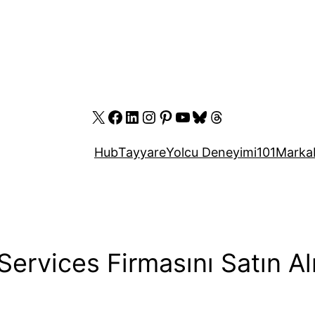
X
Facebook
LinkedIn
Instagram
Pinterest
YouTube
Bluesky
Threads
Hub
Tayyare
Yolcu Deneyimi
101
Marka
ervices Firmasını Satın Al