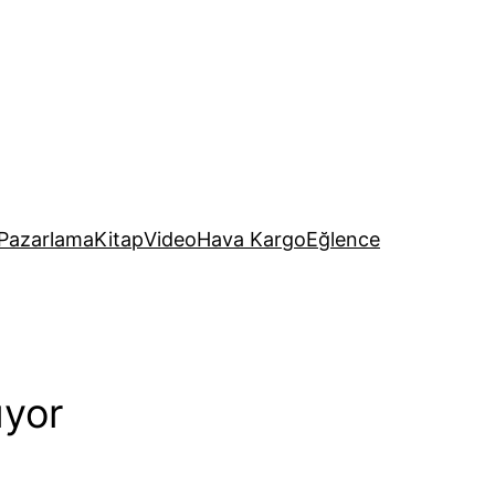
Pazarlama
Kitap
Video
Hava Kargo
Eğlence
ıyor