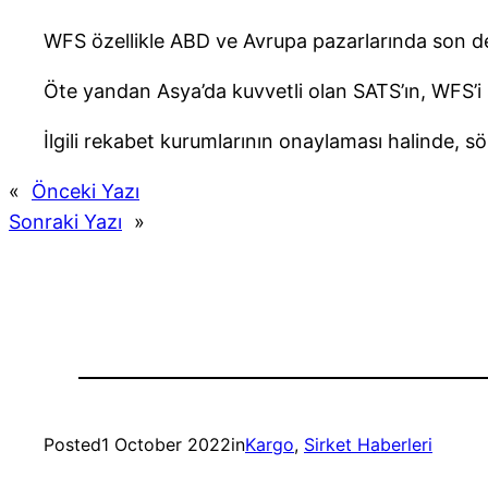
WFS özellikle ABD ve Avrupa pazarlarında son de
Öte yandan Asya’da kuvvetli olan SATS’ın, WFS’i s
İlgili rekabet kurumlarının onaylaması halinde,
«
Önceki Yazı
Sonraki Yazı
»
Posted
1 October 2022
in
Kargo
, 
Sirket Haberleri