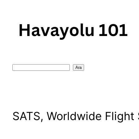
Skip
to
content
Search
Ara
SATS, Worldwide Flight S