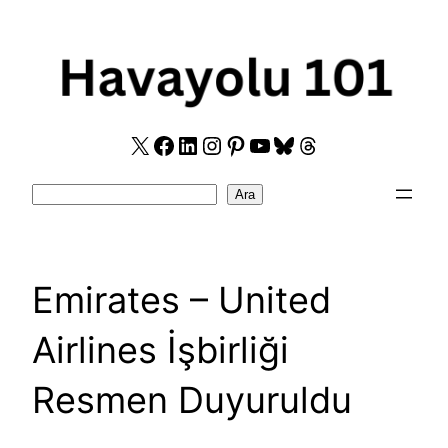
Skip
to
content
X
Facebook
LinkedIn
Instagram
Pinterest
YouTube
Bluesky
Threads
Search
Ara
Emirates – United
Airlines İşbirliği
Resmen Duyuruldu