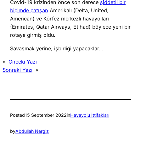
Covid-19 krizinden önce son derece
şiddetli bir
biçimde çatışan
Amerikalı (Delta, United,
American) ve Körfez merkezli havayolları
(Emirates, Qatar Airways, Etihad) böylece yeni bir
rotaya girmiş oldu.
Savaşmak yerine, işbirliği yapacaklar…
«
Önceki Yazı
Sonraki Yazı
»
Posted
15 September 2022
in
Havayolu İttifakları
by
Abdullah Nergiz