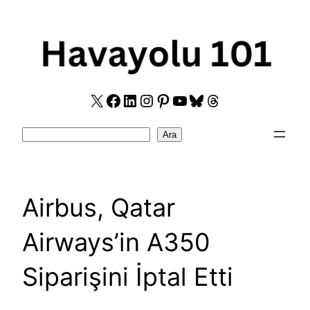
Skip
to
content
X
Facebook
LinkedIn
Instagram
Pinterest
YouTube
Bluesky
Threads
Search
Ara
Airbus, Qatar
Airways’in A350
Siparişini İptal Etti