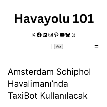
Skip
to
content
X
Facebook
LinkedIn
Instagram
Pinterest
YouTube
Bluesky
Threads
Search
Ara
Amsterdam Schiphol
Havalimanı’nda
TaxiBot Kullanılacak