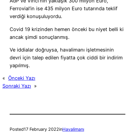
AdP ve Vinci’nin yaklaşık 300 milyon Euro,
Ferrovial’in ise 435 milyon Euro tutarında teklif
verdiği konuşuluyordu.
Covid 19 krizinden hemen önceki bu niyet belli ki
ancak şimdi sonuçlanmış.
Ve iddialar doğruysa, havalimanı işletmesinin
devri için talep edilen fiyatta çok ciddi bir indirim
yapılmış.
«
Önceki Yazı
Sonraki Yazı
»
Posted
17 February 2022
in
Havalimanı