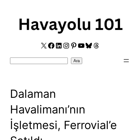
Skip
to
content
X
Facebook
LinkedIn
Instagram
Pinterest
YouTube
Bluesky
Threads
Search
Ara
Dalaman
Havalimanı’nın
İşletmesi, Ferrovial’e