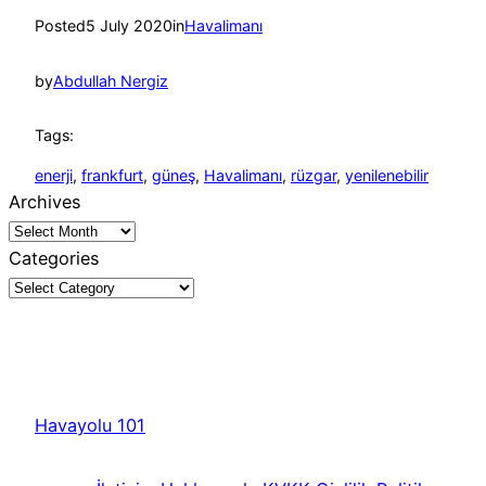
Posted
5 July 2020
in
Havalimanı
by
Abdullah Nergiz
Tags:
enerji
, 
frankfurt
, 
güneş
, 
Havalimanı
, 
rüzgar
, 
yenilenebilir
Archives
Categories
Havayolu 101