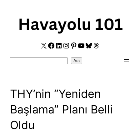
Skip
to
content
X
Facebook
LinkedIn
Instagram
Pinterest
YouTube
Bluesky
Threads
Search
Ara
THY’nin “Yeniden
Başlama” Planı Belli
Oldu