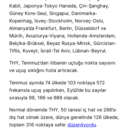
Kabil, Japonya-Tokyo Haneda, Çin-Şanghay,
Güney Kore-Seul, Singapur, Danimarka-
Kopenhag, İsveç-Stockholm, Norveç-Oslo,
Almanya’da Frankfurt, Berlin, Düsseldorf ve
Münih, Avusturya-Viyana, Hollanda-Amsterdam,
Belçika-Brüksel, Beyaz Rusya-Minsk, Gürcistan-
Tiflis, Kuveyt, İsrail-Tel Aviv, Lübnan-Beyrut.
THY, Temmuz’dan itibaren uçtuğu nokta sayısını
ve uçuş sıklığını hızla artıracak.
Temmuz ayında 74 ülkede 103 noktaya 572
frekansla uçuş yapılırken, Eylül’de bu sayılar
sırasıyla 99, 166 ve 989 olacak.
Normal dönemde THY, 50 tanesi iç hat ve 266’sı
dış hat olmak üzere, dünya genelinde 126 ülkede,
toplam 316 noktaya sefer
düzenliyordu
.