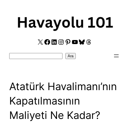
Skip
to
content
X
Facebook
LinkedIn
Instagram
Pinterest
YouTube
Bluesky
Threads
Search
Ara
Atatürk Havalimanı’nın
Kapatılmasının
Maliyeti Ne Kadar?