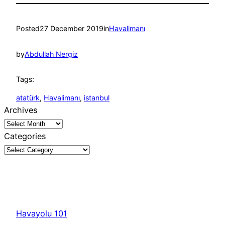
Posted
27 December 2019
in
Havalimanı
by
Abdullah Nergiz
Tags:
atatürk
, 
Havalimanı
, 
istanbul
Archives
Categories
Havayolu 101