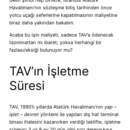
Havalimanı’nın sözleşme bitiş tarihinden önce
yolcu uçağı seferlerine kapatılmasının maliyetine
biraz daha yakından bakalım.
Acaba bu işin maliyeti, sadece TAV’a ödenecak
tazminattan mı ibaret; yoksa herhangi bir
fazlası/eksiği bulunuyor mu?
TAV’ın İşletme
Süresi
TAV, 1990’lı yıllarda Atatürk Havalimanı’nın
yap –
işlet – devret
yöntemi ile yapılan dış hat terminal
binası ihalesini kazanırken verdiği teklifte, işletme
süresini 3 yıl 8 ay 20 gün gibi son derece kısa