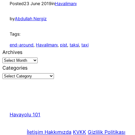
Posted
23 June 2019
in
Havalimanı
by
Abdullah Nergiz
Tags:
end-around
, 
Havalimanı
, 
pist
, 
taksi
, 
taxi
Archives
Categories
Havayolu 101
İletişim
Hakkımızda
KVKK
Gizlilik Politikası