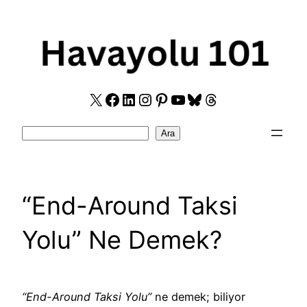
Skip
to
content
X
Facebook
LinkedIn
Instagram
Pinterest
YouTube
Bluesky
Threads
Search
Ara
“End-Around Taksi
Yolu” Ne Demek?
“End-Around Taksi Yolu”
ne demek; biliyor