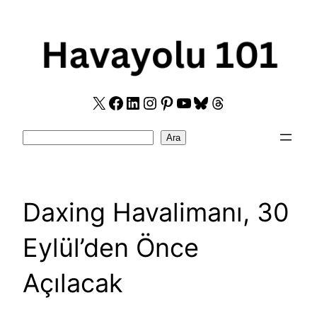
Skip
to
content
X
Facebook
LinkedIn
Instagram
Pinterest
YouTube
Bluesky
Threads
Search
Ara
Daxing Havalimanı, 30
Eylül’den Önce
Açılacak