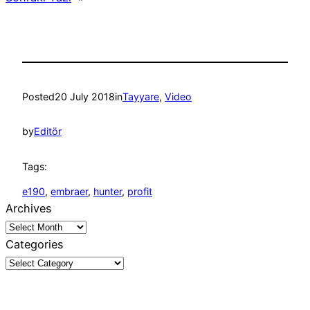
Posted
20 July 2018
in
Tayyare
, 
Video
by
Editör
Tags:
e190
, 
embraer
, 
hunter
, 
profit
Archives
Categories