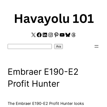
Skip
to
content
X
Facebook
LinkedIn
Instagram
Pinterest
YouTube
Bluesky
Threads
Search
Ara
Embraer E190-E2
Profit Hunter
The Embraer E190-E2 Profit Hunter looks