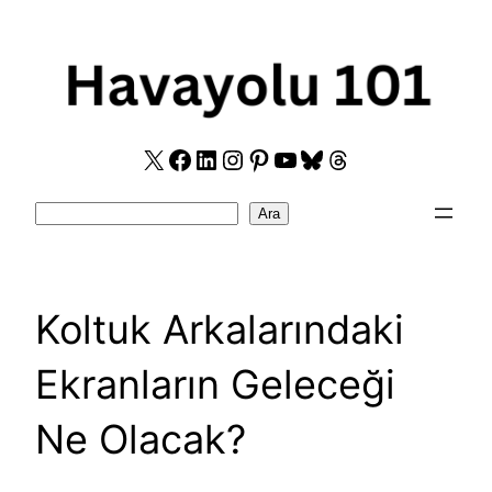
Skip
to
content
X
Facebook
LinkedIn
Instagram
Pinterest
YouTube
Bluesky
Threads
Search
Ara
Koltuk Arkalarındaki
Ekranların Geleceği
Ne Olacak?