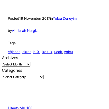
Posted
19 November 2017
in
Yolcu Deneyimi
by
Abdullah Nergiz
Tags:
eğlence
, 
ekran
, 
h101
, 
koltuk
, 
uçak
, 
yolcu
Archives
Categories
Havayolu 101