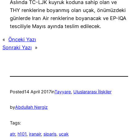
Aslında TC-LJK kuyruk koduna sahip olan ve
THY renklerine boyanmış olan uçak, önümüzdeki
günlerde Iran Air renklerine boyanacak ve EP-IQA
tesciliyle Mayıs ayında teslim edilecek.
«
Önceki Yazı
Sonraki Yazı
»
Posted
14 April 2017
in
Tayyare
, 
Uluslararası İlişkiler
by
Abdullah Nergiz
Tags:
atr
, 
h101
, 
iranair
, 
sipariş
, 
uçak