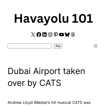
Skip
to
content
X
Facebook
LinkedIn
Instagram
Pinterest
YouTube
Bluesky
Threads
Search
Ara
Dubai Airport taken
over by CATS
Andrew Lloyd Webber’s hit musical CATS was