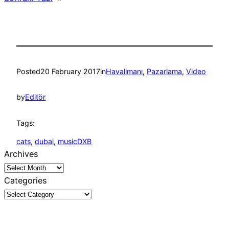
Posted
20 February 2017
in
Havalimanı
, 
Pazarlama
, 
Video
by
Editör
Tags:
cats
, 
dubai
, 
musicDXB
Archives
Categories