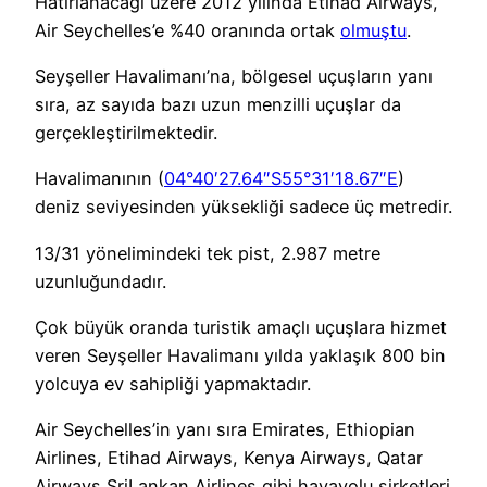
Hatırlanacağı üzere 2012 yılında Etihad Airways,
Air Seychelles’e %40 oranında ortak
olmuştu
.
Seyşeller Havalimanı’na, bölgesel uçuşların yanı
sıra, az sayıda bazı uzun menzilli uçuşlar da
gerçekleştirilmektedir.
Havalimanının (
04°40′27.64″S
55°31′18.67″E
)
deniz seviyesinden yüksekliği sadece üç metredir.
13/31 yönelimindeki tek pist, 2.987 metre
uzunluğundadır.
Çok büyük oranda turistik amaçlı uçuşlara hizmet
veren Seyşeller Havalimanı yılda yaklaşık 800 bin
yolcuya ev sahipliği yapmaktadır.
Air Seychelles’in yanı sıra Emirates, Ethiopian
Airlines, Etihad Airways, Kenya Airways, Qatar
Airways SriLankan Airlines gibi havayolu şirketleri