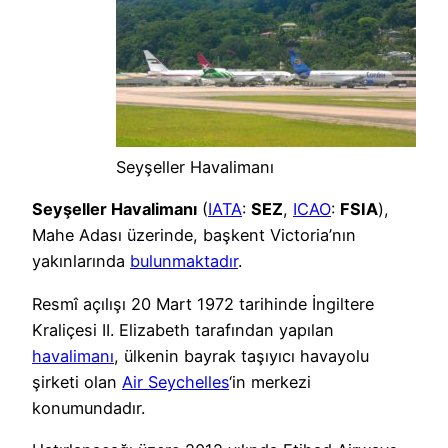
Seyşeller Havalimanı
Seyşeller Havalimanı
(
IATA
:
SEZ
,
ICAO
:
FSIA
),
Mahe Adası üzerinde, başkent Victoria’nın
yakınlarında
bulunmaktadır
.
Resmî açılışı 20 Mart 1972 tarihinde İngiltere
Kraliçesi II. Elizabeth tarafından yapılan
havalimanı
, ülkenin bayrak taşıyıcı havayolu
şirketi olan
Air Seychelles
‘in merkezi
konumundadır.