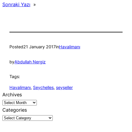
Sonraki Yazı
»
Posted
21 January 2017
in
Havalimanı
by
Abdullah Nergiz
Tags:
Havalimanı
, 
Seychelles
, 
seyşeller
Archives
Categories