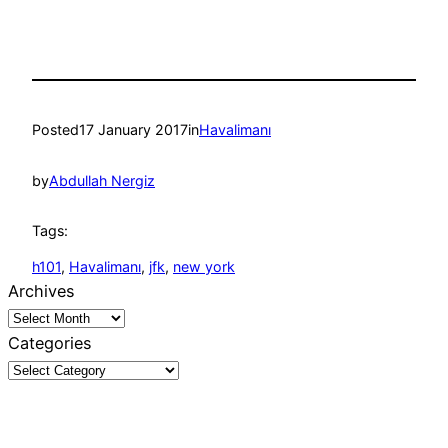
Posted
17 January 2017
in
Havalimanı
by
Abdullah Nergiz
Tags:
h101
, 
Havalimanı
, 
jfk
, 
new york
Archives
Categories