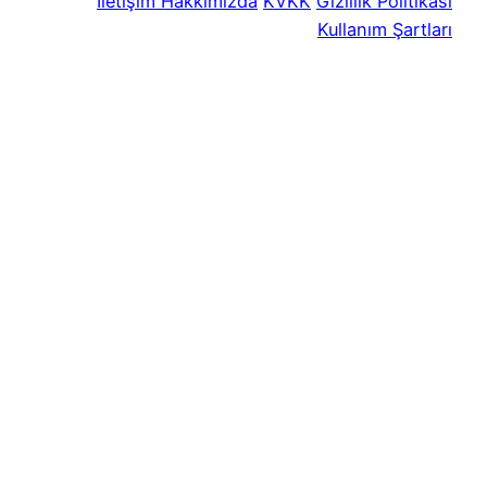
İletişim
Hakkımızda
KVKK
Gizlilik Politikası
Kullanım Şartları