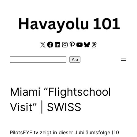
Skip
to
content
X
Facebook
LinkedIn
Instagram
Pinterest
YouTube
Bluesky
Threads
Search
Ara
Miami “Flightschool
Visit” | SWISS
PilotsEYE.tv zeigt in dieser Jubiläumsfolge (10