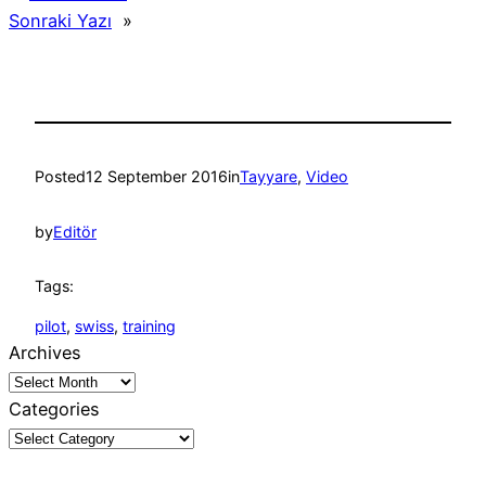
Sonraki Yazı
»
Posted
12 September 2016
in
Tayyare
, 
Video
by
Editör
Tags:
pilot
, 
swiss
, 
training
Archives
Categories