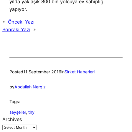
yılda yaklaşık 800 bin yolcuya ev sahipliği
yapıyor.
«
Önceki Yazı
Sonraki Yazı
»
Posted
11 September 2016
in
Sirket Haberleri
by
Abdullah Nergiz
Tags:
seyşeller
, 
thy
Archives