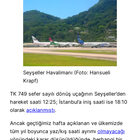
Seyşeller Havalimanı (Foto: Hansueli
Krapf)
TK 749 sefer sayılı dönüş uçağının Seyşeller’den
hareket saati 12:25; İstanbul’a iniş saati ise 18:10
olarak
açıklanmıştı
.
Ancak geçtiğimiz hafta açıklanan ve ülkemizde
tüm yıl boyunca yaz/kış saati ayrımı
olmayacağı
yönündeki karar düşünüldüğünde, herhangi bir