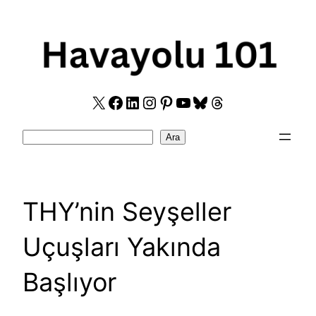
Skip
to
content
X
Facebook
LinkedIn
Instagram
Pinterest
YouTube
Bluesky
Threads
Search
Ara
THY’nin Seyşeller
Uçuşları Yakında
Başlıyor