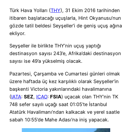
Türk Hava Yolları (
THY
), 31 Ekim 2016 tarihinden
itibaren başlatacağı uçuşlarla, Hint Okyanusu’nun
gözde tatil beldesi Seyşeller’i de geniş uçuş ağına
ekliyor.
Seyşeller ile birlikte THY’nin uçuş yaptığı
destinasyon sayısı 243’e, Afrika’daki destinasyon
sayısı ise 49’a yükselmiş olacak.
Pazartesi, Çarşamba ve Cumartesi günleri olmak
üzere haftada üç kez karşılıklı olarak Seyşeller’in
başkenti Victoria yakınlarındaki havalimanına
(
IATA
:
SEZ
,
ICAO
:
FSIA
) uçacak olan THY’nin TK
748 sefer sayılı uçağı saat 01:05’te İstanbul
Atatürk Havalimanı’ndan kalkacak ve yerel saatle
sabah 10:55’de Mahe Adası’na iniş yapacak.