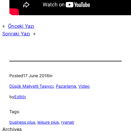
«
Önceki Yazı
Sonraki Yazı
»
Posted
17 June 2016
in
Düşük Maliyetli Taşıyıcı
, 
Pazarlama
, 
Video
by
Editör
Tags:
business plus
, 
leisure plus
, 
ryanair
Archives