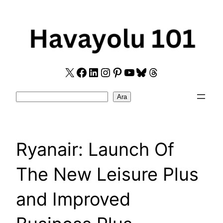
Skip
to
content
X
Facebook
LinkedIn
Instagram
Pinterest
YouTube
Bluesky
Threads
Search
Ara
Ryanair: Launch Of
The New Leisure Plus
and Improved