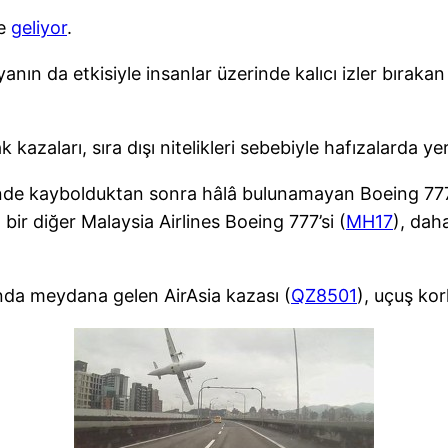
le
geliyor
.
nın da etkisiyle insanlar üzerinde kalıcı izler bırakan
azaları, sıra dışı nitelikleri sebebiyle hafızalarda yer
ihinde kaybolduktan sonra hâlâ bulunamayan Boeing 77
bir diğer Malaysia Airlines Boeing 777’si (
MH17
), dah
sında meydana gelen AirAsia kazası (
QZ8501
), uçuş kor