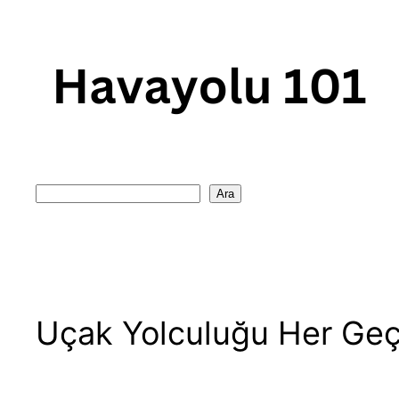
Skip
to
content
Search
Ara
Uçak Yolculuğu Her Geçe