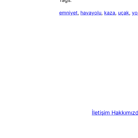
emniyet
, 
havayolu
, 
kaza
, 
uçak
, 
yo
İletişim
Hakkımız