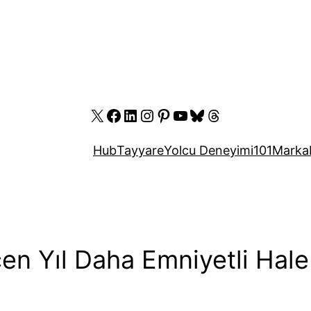
X
Facebook
LinkedIn
Instagram
Pinterest
YouTube
Bluesky
Threads
Hub
Tayyare
Yolcu Deneyimi
101
Marka
n Yıl Daha Emniyetli Hale