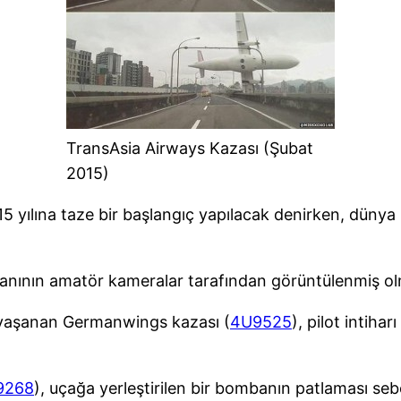
TransAsia Airways Kazası (Şubat
2015)
2015 yılına taze bir başlangıç yapılacak denirken, dün
 anının amatör kameralar tarafından görüntülenmiş ol
yaşanan Germanwings kazası (
4U9525
), pilot intiha
9268
), uçağa yerleştirilen bir bombanın patlaması seb