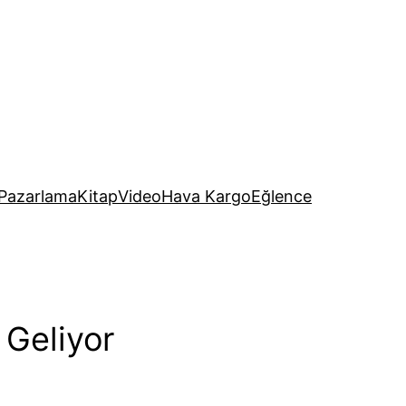
Pazarlama
Kitap
Video
Hava Kargo
Eğlence
 Geliyor