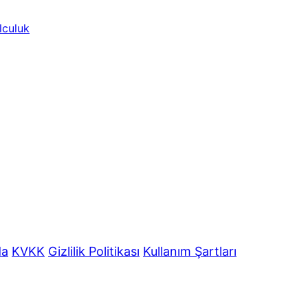
lculuk
da
KVKK
Gizlilik Politikası
Kullanım Şartları