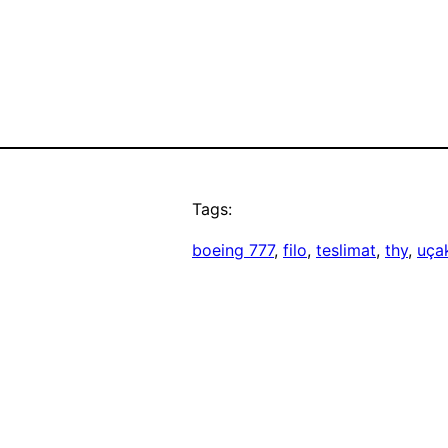
Tags:
boeing 777
, 
filo
, 
teslimat
, 
thy
, 
uça