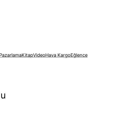
Pazarlama
Kitap
Video
Hava Kargo
Eğlence
şu