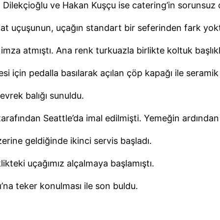
Dilekçioğlu ve Hakan Kuşçu ise catering’in sorunsuz o
at uçuşunun, uçağın standart bir seferinden fark yok
mza atmıştı. Ana renk turkuazla birlikte koltuk başlıkl
esi için pedalla basılarak açılan çöp kapağı ile serami
evrek balığı sunuldu.
tarafından Seattle’da imal edilmişti. Yemeğin ardından 
ine geldiğinde ikinci servis başladı.
likteki uçağımız alçalmaya başlamıştı.
’na teker konulması ile son buldu.