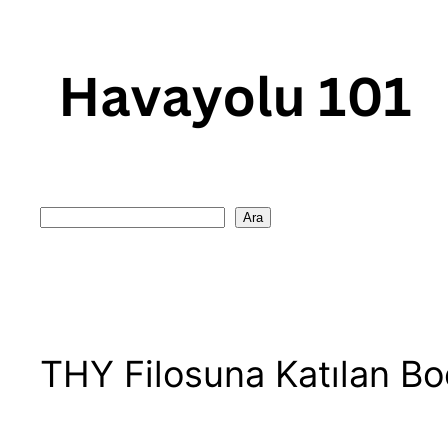
Skip
to
content
Search
Ara
THY Filosuna Katılan Bo