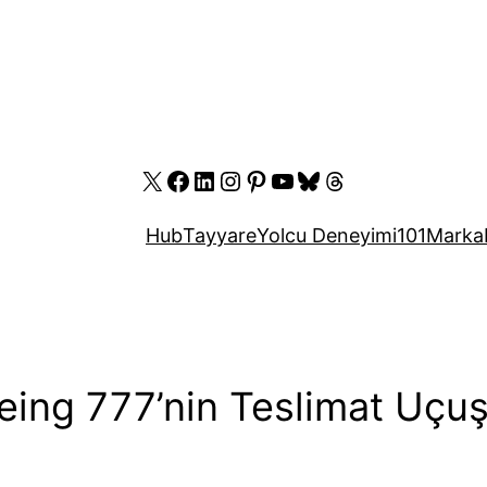
X
Facebook
LinkedIn
Instagram
Pinterest
YouTube
Bluesky
Threads
Hub
Tayyare
Yolcu Deneyimi
101
Marka
eing 777’nin Teslimat Uçu