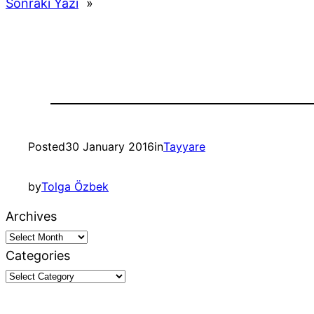
Sonraki Yazı
»
Posted
30 January 2016
in
Tayyare
by
Tolga Özbek
Archives
Categories