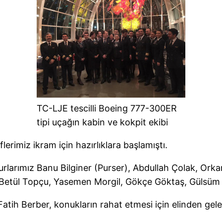
TC-LJE tescilli Boeing 777-300ER
tipi uçağın kabin ve kokpit ekibi
erimiz ikram için hazırlıklara başlamıştı.
urlarımız Banu Bilginer (Purser), Abdullah Çolak, Or
etül Topçu, Yasemen Morgil, Gökçe Göktaş, Gülsüm Kı
atih Berber, konukların rahat etmesi için elinden gel