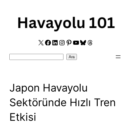
Skip
to
content
X
Facebook
LinkedIn
Instagram
Pinterest
YouTube
Bluesky
Threads
Search
Ara
Japon Havayolu
Sektöründe Hızlı Tren
Etkisi