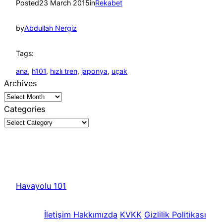
Posted
23 March 2015
in
Rekabet
by
Abdullah Nergiz
Tags:
ana
, 
h101
, 
hızlı tren
, 
japonya
, 
uçak
Archives
Categories
Havayolu 101
İletişim
Hakkımızda
KVKK
Gizlilik Politikası