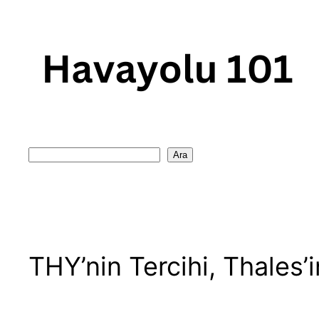
Skip
to
content
Search
Ara
THY’nin Tercihi, Thales