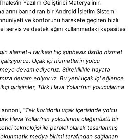
ales’in Yazılım Geliştirici Materyalinin
alarını barındıran bir Android İşletim Sistemi
emnuniyeti ve konforunu harekete geçiren hızlı
l servis ve destek ağını kullanmadaki kapasitesi
rgin alamet-i farikası hiç şüphesiz üstün hizmet
çalışıyoruz. Uçak içi hizmetlerin yolcu
tmeye devam ediyoruz. Süreklilikle hayata
arımıza devam ediyoruz. Bu yeni uçak içi eğlence
çi girişimler, Türk Hava Yolları’nın yolucularına
Giannoni,
“Tek koridorlu uçak içerisinde yolcu
rk Hava Yolları’nın yolcularına olağanüstü bir
ici teknolojisi ile paralel olarak tasarlanmış
ü dokunmatik medya birimi tarafından sağlanan