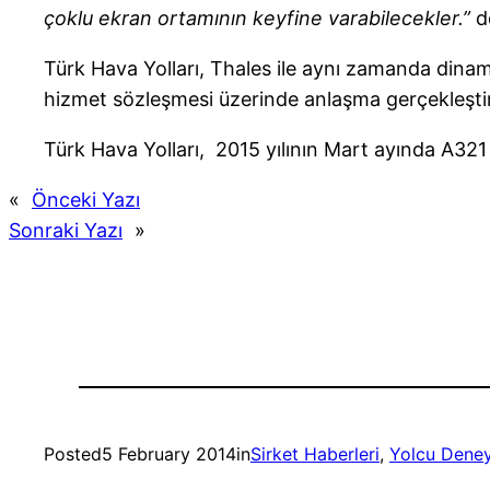
çoklu ekran ortamının keyfine varabilecekler.”
d
Türk Hava Yolları, Thales ile aynı zamanda dinami
hizmet sözleşmesi üzerinde anlaşma gerçekleştir
Türk Hava Yolları, 2015 yılının Mart ayında A321
«
Önceki Yazı
Sonraki Yazı
»
Posted
5 February 2014
in
Sirket Haberleri
, 
Yolcu Deney