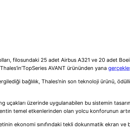
lları, filosundaki 25 adet Airbus A321 ve 20 adet Boei
emi Thales’in’TopSeries AVANT ürününden yana
gerçekleş
rgilediği bağlılık, Thales’nin son teknoloji ürünü, öd
ng uçakları üzerinde uygulanabilen bu sistemin tasarımı
mentin temel etkenlerinden olan yolcu konforunun art
ketinin ekonomi sınıfındaki tekli dokunmatik ekran ve b