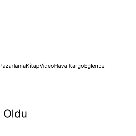
Pazarlama
Kitap
Video
Hava Kargo
Eğlence
ü Oldu