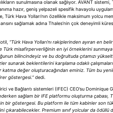
ılıkların sunulmasına olanak sağlıyor. AVANT sistemi, Th
llanıma hazır, geniş yelpazeli spesifik havayolu uygulam
ise, Türk Hava Yolları’nın özellikle maksimum yolcu m
ansını sağlamak adına Thales’nin çok deneyimli kürese
otil,
“Türk Hava Yolları’nı rakiplerinden ayıran en beli
e Türk misafirperverliğinin en iyi örneklerini sunmaya 
ğunun bilincindeyiz ve bu doğrultuda çıtamızı yüksel
izler sunarak beklentilerini karşılama odaklı çalışmal
bir katma değer oluşturacağından eminiz. Tüm bu yenilik
irer göstergesi.”
dedi.
irici ve Bağlantı sistemleri (IFEC) CEO’su Dominique 
 ederken sağlam bir IFE platformu oluşturma çabası, Tü
 bir göstergesi. Bu platform ile tüm kabinler son tüket
ini çıkarabilecekler. Premium sınıf yolcular da ödüll