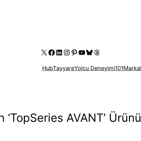
X
Facebook
LinkedIn
Instagram
Pinterest
YouTube
Bluesky
Threads
Hub
Tayyare
Yolcu Deneyimi
101
Marka
’in ‘TopSeries AVANT’ Ürün