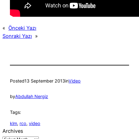
«
Önceki Yazı
Sonraki Yazı
»
Posted
13 September 2013
in
Video
by
Abdullah Nergiz
Tags:
klm
, 
rco
, 
video
Archives