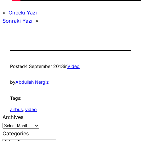
«
Önceki Yazı
Sonraki Yazı
»
Posted
4 September 2013
in
Video
by
Abdullah Nergiz
Tags:
airbus
, 
video
Archives
Categories