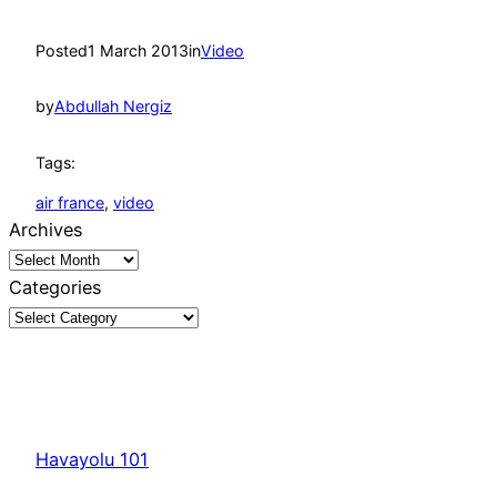
Posted
1 March 2013
in
Video
by
Abdullah Nergiz
Tags:
air france
, 
video
Archives
Categories
Havayolu 101