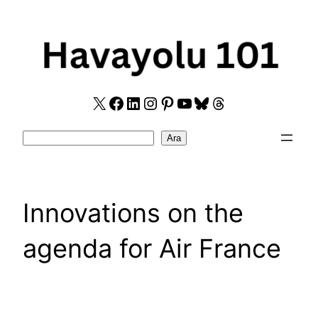
Skip
to
content
X
Facebook
LinkedIn
Instagram
Pinterest
YouTube
Bluesky
Threads
Search
Ara
Innovations on the
agenda for Air France