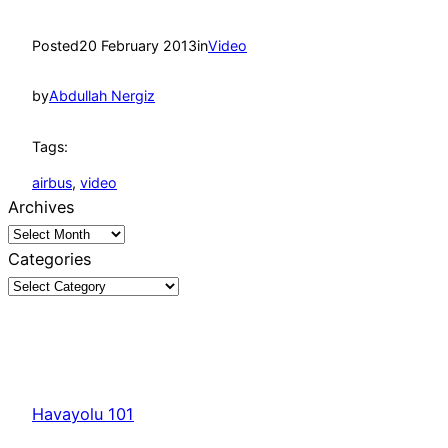
Posted
20 February 2013
in
Video
by
Abdullah Nergiz
Tags:
airbus
, 
video
Archives
Categories
Havayolu 101