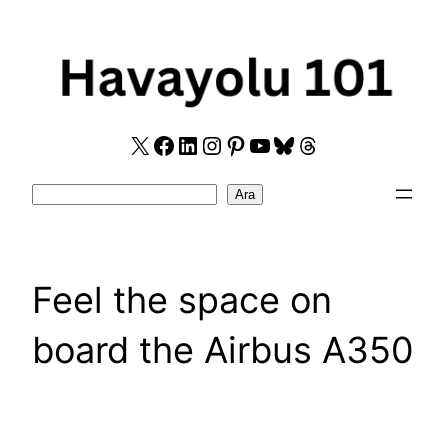
Skip
to
content
X
Facebook
LinkedIn
Instagram
Pinterest
YouTube
Bluesky
Threads
Search
Ara
Feel the space on
board the Airbus A350