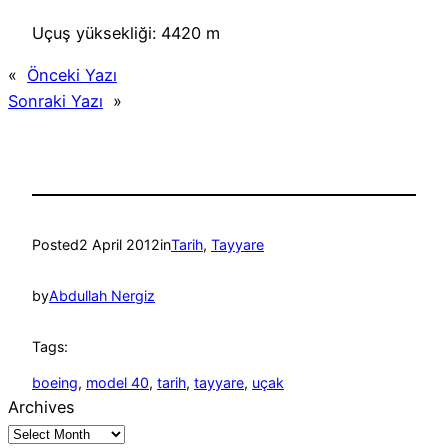
Uçuş yüksekliği: 4420 m
«
Önceki Yazı
Sonraki Yazı
»
Posted
2 April 2012
in
Tarih
, 
Tayyare
by
Abdullah Nergiz
Tags:
boeing
, 
model 40
, 
tarih
, 
tayyare
, 
uçak
Archives