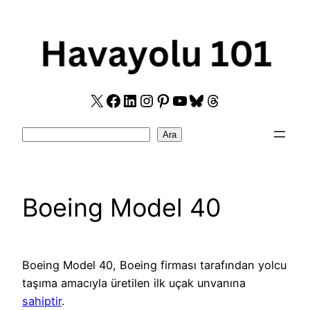
Skip
to
content
X
Facebook
LinkedIn
Instagram
Pinterest
YouTube
Bluesky
Threads
Search
Ara
Boeing Model 40
Boeing Model 40, Boeing firması tarafından yolcu
taşıma amacıyla üretilen ilk uçak unvanına
sahiptir
.