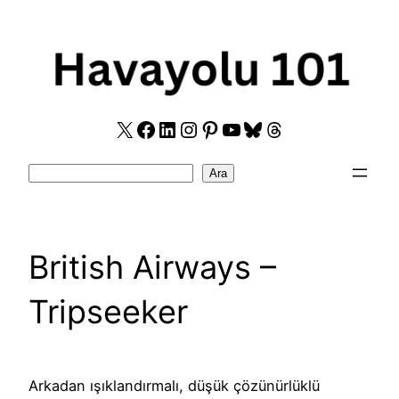
Skip
to
content
X
Facebook
LinkedIn
Instagram
Pinterest
YouTube
Bluesky
Threads
Search
Ara
British Airways –
Tripseeker
Arkadan ışıklandırmalı, düşük çözünürlüklü