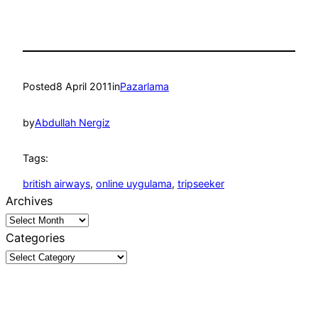
Posted
8 April 2011
in
Pazarlama
by
Abdullah Nergiz
Tags:
british airways
, 
online uygulama
, 
tripseeker
Archives
Categories