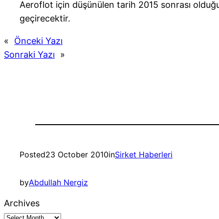
Aeroflot için düşünülen tarih 2015 sonrası olduğu
geçirecektir.
«
Önceki Yazı
Sonraki Yazı
»
Posted
23 October 2010
in
Sirket Haberleri
by
Abdullah Nergiz
Archives