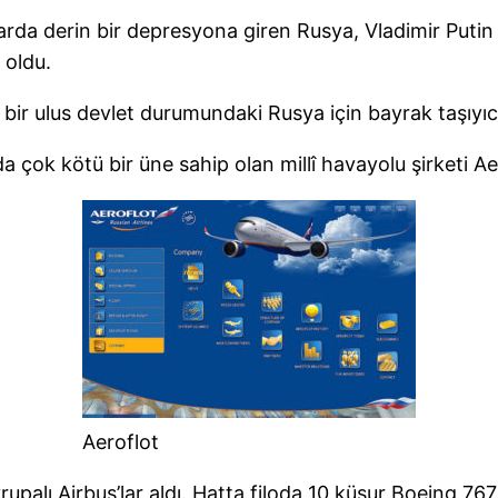
arda derin bir depresyona giren Rusya, Vladimir Putin il
 oldu.
 bir ulus devlet durumundaki Rusya için bayrak taşıyı
 çok kötü bir üne sahip olan millî havayolu şirketi Aer
Aeroflot
Avrupalı Airbus’lar aldı. Hatta filoda 10 küsur Boeing 76