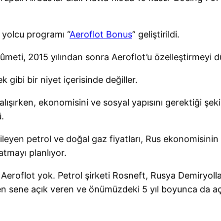
 yolcu programı “
Aeroflot Bonus
” geliştirildi.
meti, 2015 yılından sonra Aeroflot’u özelleştirmeyi 
 gibi bir niyet içerisinde değiller.
ışırken, ekonomisini ve sosyal yapısını gerektiği ş
.
ileyen petrol ve doğal gaz fiyatları, Rus ekonomisini
tmayı planlıyor.
eroflot yok. Petrol şirketi Rosneft, Rusya Demiryolları
eçen sene açık veren ve önümüzdeki 5 yıl boyunca da a