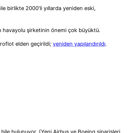
e birlikte 2000′li yıllarda yeniden eski,
cı havayolu şirketinin önemi çok büyüktü.
oflot elden geçirildi;
yeniden yapılandırıldı
.
7 bile bulunuyor. (Yeni Airbus ve Boeing siparişleri