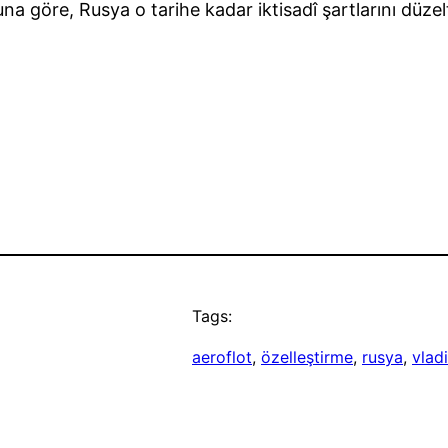
na göre, Rusya o tarihe kadar iktisadî şartlarını düz
Tags:
aeroflot
, 
özelleştirme
, 
rusya
, 
vlad