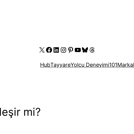
X
Facebook
LinkedIn
Instagram
Pinterest
YouTube
Bluesky
Threads
Hub
Tayyare
Yolcu Deneyimi
101
Marka
eşir mi?