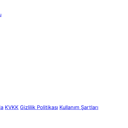
u
da
KVKK
Gizlilik Politikası
Kullanım Şartları