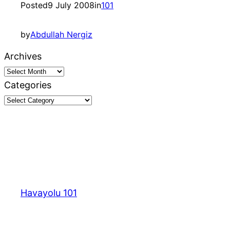
Posted
9 July 2008
in
101
by
Abdullah Nergiz
Archives
Categories
Havayolu 101