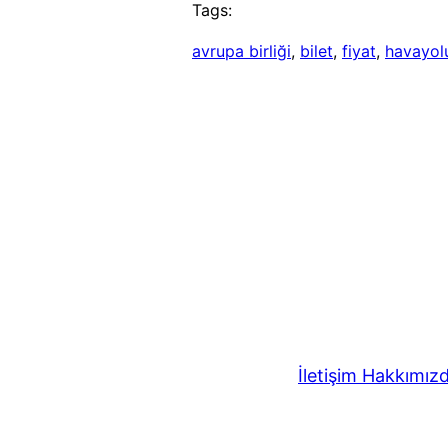
Tags:
avrupa birliği
, 
bilet
, 
fiyat
, 
havayol
İletişim
Hakkımız