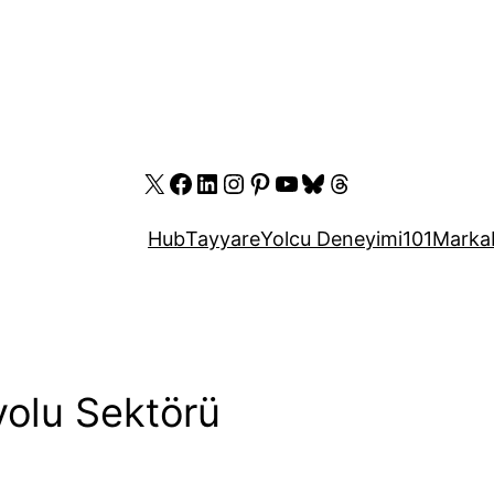
X
Facebook
LinkedIn
Instagram
Pinterest
YouTube
Bluesky
Threads
Hub
Tayyare
Yolcu Deneyimi
101
Marka
yolu Sektörü