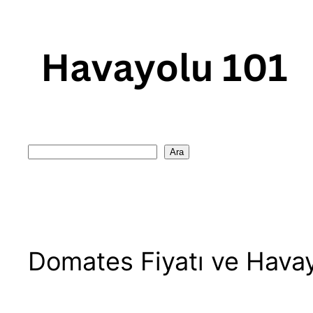
Skip
to
content
Search
Ara
Domates Fiyatı ve Hava