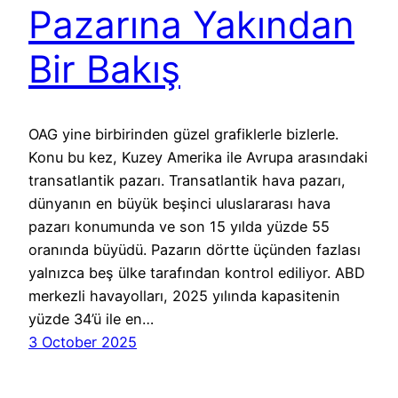
Pazarına Yakından
Bir Bakış
OAG yine birbirinden güzel grafiklerle bizlerle.
Konu bu kez, Kuzey Amerika ile Avrupa arasındaki
transatlantik pazarı. Transatlantik hava pazarı,
dünyanın en büyük beşinci uluslararası hava
pazarı konumunda ve son 15 yılda yüzde 55
oranında büyüdü. Pazarın dörtte üçünden fazlası
yalnızca beş ülke tarafından kontrol ediliyor. ABD
merkezli havayolları, 2025 yılında kapasitenin
yüzde 34’ü ile en…
3 October 2025