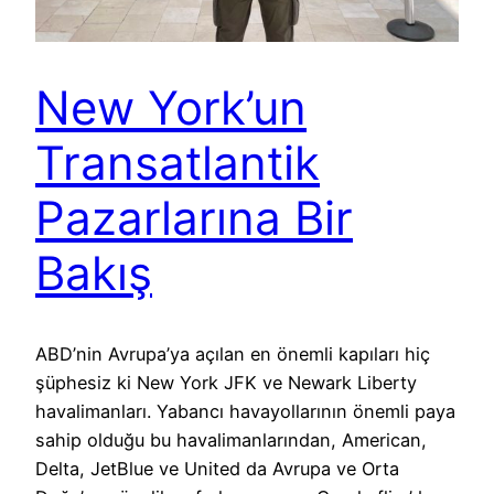
New York’un
Transatlantik
Pazarlarına Bir
Bakış
ABD’nin Avrupa’ya açılan en önemli kapıları hiç
şüphesiz ki New York JFK ve Newark Liberty
havalimanları. Yabancı havayollarının önemli paya
sahip olduğu bu havalimanlarından, American,
Delta, JetBlue ve United da Avrupa ve Orta