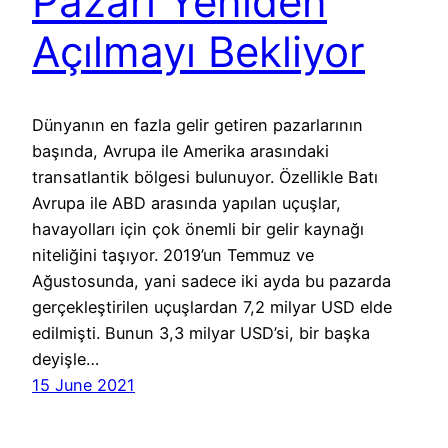
Pazarı Yeniden
Açılmayı Bekliyor
Dünyanın en fazla gelir getiren pazarlarının
başında, Avrupa ile Amerika arasındaki
transatlantik bölgesi bulunuyor. Özellikle Batı
Avrupa ile ABD arasında yapılan uçuşlar,
havayolları için çok önemli bir gelir kaynağı
niteliğini taşıyor. 2019’un Temmuz ve
Ağustosunda, yani sadece iki ayda bu pazarda
gerçekleştirilen uçuşlardan 7,2 milyar USD elde
edilmişti. Bunun 3,3 milyar USD’si, bir başka
deyişle…
15 June 2021