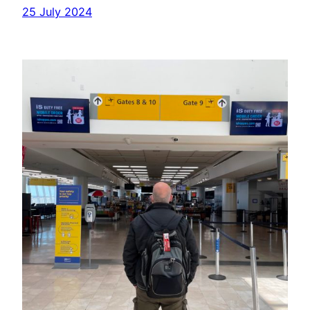
25 July 2024