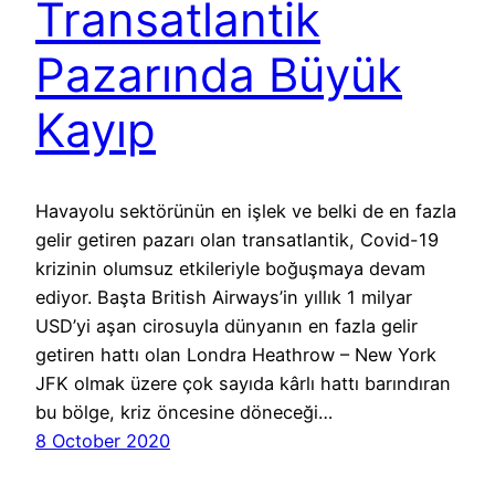
Transatlantik
Pazarında Büyük
Kayıp
Havayolu sektörünün en işlek ve belki de en fazla
gelir getiren pazarı olan transatlantik, Covid-19
krizinin olumsuz etkileriyle boğuşmaya devam
ediyor. Başta British Airways’in yıllık 1 milyar
USD’yi aşan cirosuyla dünyanın en fazla gelir
getiren hattı olan Londra Heathrow – New York
JFK olmak üzere çok sayıda kârlı hattı barındıran
bu bölge, kriz öncesine döneceği…
8 October 2020