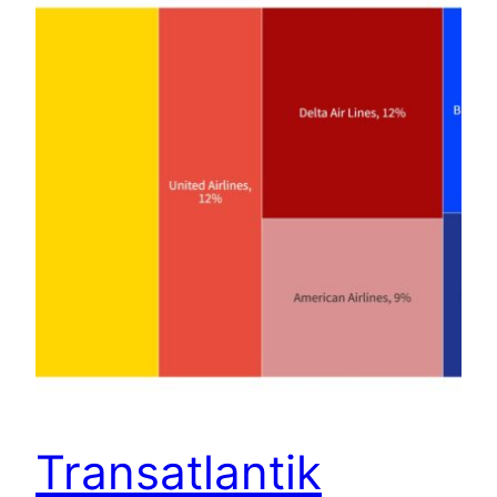
Transatlantik