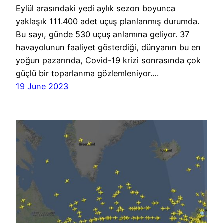
Eylül arasındaki yedi aylık sezon boyunca
yaklaşık 111.400 adet uçuş planlanmış durumda.
Bu sayı, günde 530 uçuş anlamına geliyor. 37
havayolunun faaliyet gösterdiği, dünyanın bu en
yoğun pazarında, Covid-19 krizi sonrasında çok
güçlü bir toparlanma gözlemleniyor.…
19 June 2023