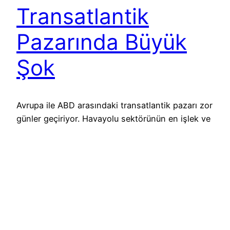
Transatlantik
Pazarında Büyük
Şok
Avrupa ile ABD arasındaki transatlantik pazarı zor
günler geçiriyor. Havayolu sektörünün en işlek ve
belki de en fazla gelir getiren bu bölgesi, Covid-
19 krizinin olumsuz etkileriyle boğuşuyor. Başta
British Airways’in yıllık 1 milyar USD’yi aşan
cirosuyla dünyanın en fazla gelir getiren hattı
olan Londra Heathrow – New York JFK olmak
üzere tüm sektör, kriz öncesine…
17 August 2020