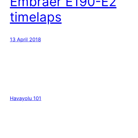
Embraer E190-E2
timelaps
13 April 2018
Havayolu 101
İletişim
Hakkımızda
KVKK
Gizlilik Politikası
Kullanım Şartları