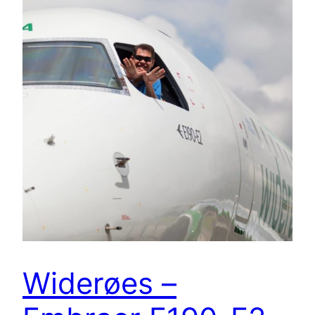
Widerøes –