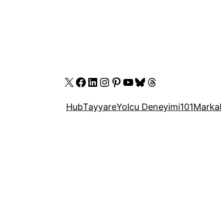
X
Facebook
LinkedIn
Instagram
Pinterest
YouTube
Bluesky
Threads
Hub
Tayyare
Yolcu Deneyimi
101
Marka