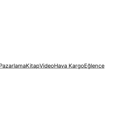
Pazarlama
Kitap
Video
Hava Kargo
Eğlence