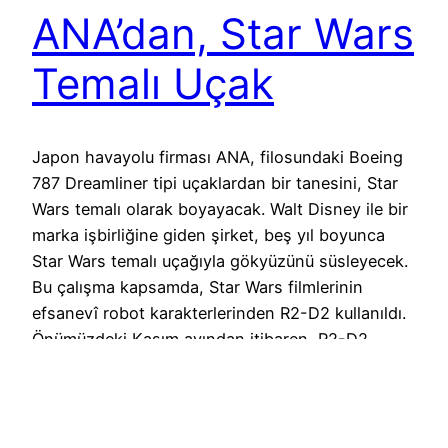
ANA’dan, Star Wars
Temalı Uçak
Japon havayolu firması ANA, filosundaki Boeing
787 Dreamliner tipi uçaklardan bir tanesini, Star
Wars temalı olarak boyayacak. Walt Disney ile bir
marka işbirliğine giden şirket, beş yıl boyunca
Star Wars temalı uçağıyla gökyüzünü süsleyecek.
Bu çalışma kapsamda, Star Wars filmlerinin
efsanevî robot karakterlerinden R2-D2 kullanıldı.
Önümüzdeki Kasım ayından itibaren, R2-D2
kılığına girmiş bir Boeing 787…
17 April 2015