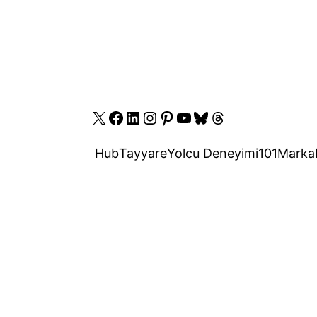
X
Facebook
LinkedIn
Instagram
Pinterest
YouTube
Bluesky
Threads
Hub
Tayyare
Yolcu Deneyimi
101
Marka