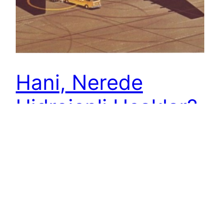
Hani, Nerede
Hidrojenli Uçaklar?
Geleceğe dönük yapılan tahminlerin, hele de 10 –
20 yıl gibi uzun sayılabilecek bir zaman diliminin
ötesine uzananların, büyük yanılgılar içerebileceği
herkesin mâlûmu. İşte onlardan bir tanesi,
Havayolu 101 Arşiv Departmanı tarafından gün
yüzüne çıkarıldı. Özellikle dünya genelindeki
petrol arzında bir sıkıntı olduğu zamanlarda,